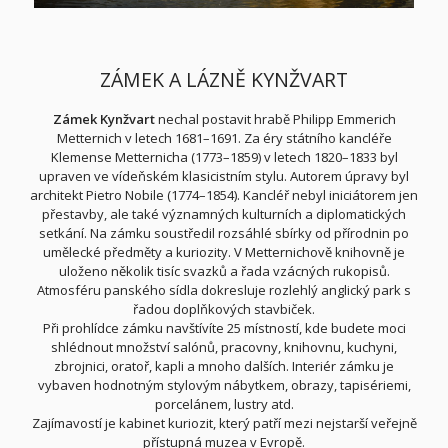
ZÁMEK A LÁZNĚ KYNŽVART
Zámek Kynžvart
nechal postavit hrabě Philipp Emmerich
Metternich v letech 1681–1691. Za éry státního kancléře
Klemense Metternicha (1773–1859) v letech 1820–1833 byl
upraven ve vídeňském klasicistním stylu. Autorem úpravy byl
architekt Pietro Nobile (1774–1854). Kancléř nebyl iniciátorem jen
přestavby, ale také významných kulturních a diplomatických
setkání. Na zámku soustředil rozsáhlé sbírky od přírodnin po
umělecké předměty a kuriozity. V Metternichově knihovně je
uloženo několik tisíc svazků a řada vzácných rukopisů.
Atmosféru panského sídla dokresluje rozlehlý anglický park s
řadou doplňkových stavbiček.
Při prohlídce zámku navštívíte 25 místností, kde budete moci
shlédnout množství salónů, pracovny, knihovnu, kuchyni,
zbrojnici, oratoř, kapli a mnoho dalších. Interiér zámku je
vybaven hodnotným stylovým nábytkem, obrazy, tapisériemi,
porcelánem, lustry atd.
Zajímavostí je kabinet kuriozit, který patří mezi nejstarší veřejně
přístupná muzea v Evropě.