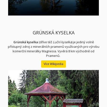
GRÜNSKÁ KYSELKA
Grünská kyselka
(dříve též
Luční kyselka
) je jediný volně
přístupný zdroj z minerálních pramenů
využívaných pro výrobu
komerční minerálky Magnesia
. Vyvěrá 8 km východně od
Pramenů.
Více Wikipedia