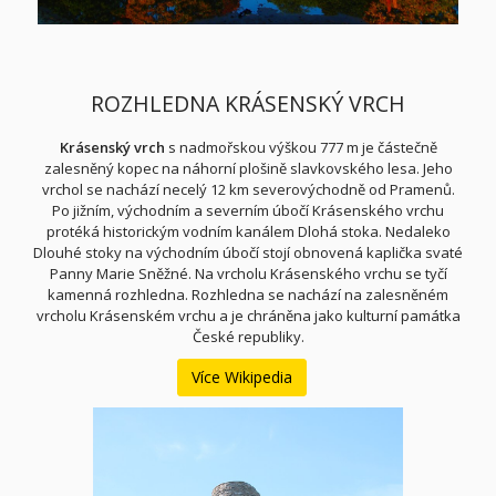
ROZHLEDNA KRÁSENSKÝ VRCH
Krásenský vrch
s nadmořskou výškou 777 m je částečně
zalesněný kopec na náhorní plošině slavkovského lesa
. Jeho
vrchol se nachází necelý 12 km severovýchodně od Pramenů
.
Po jižním, východním a severním úbočí Krásenského vrchu
protéká historickým vodním kanálem Dlohá stoka
. Nedaleko
Dlouhé stoky na východním úbočí stojí obnovená kaplička svaté
Panny Marie Sněžné. Na vrcholu Krásenského vrchu se tyčí
kamenná rozhledna. Rozhledna se nachází na zalesněném
vrcholu Krásenském vrchu a je chráněna jako kulturní památka
České republiky.
Více Wikipedia