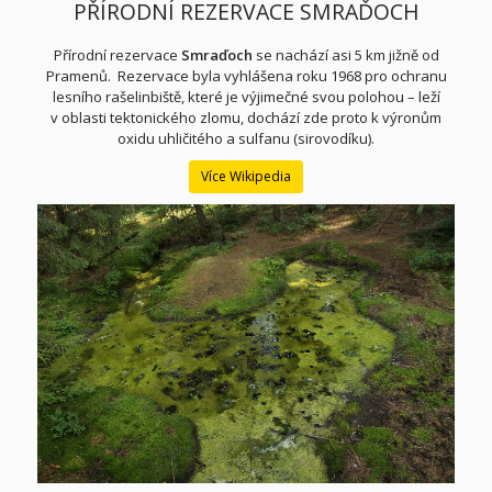
PŘÍRODNÍ REZERVACE SMRAĎOCH
Přírodní rezervace
Smraďoch
se nachází asi 5 km jižně od
Pramenů. Rezervace byla vyhlášena roku 1968
pro ochranu
lesního
rašelinbiště
, které je výjimečné svou polohou – leží
v oblasti tektonického zlomu, dochází zde proto k výronům
oxidu uhličitého a sulfanu
(sirovodíku).
Více Wikipedia