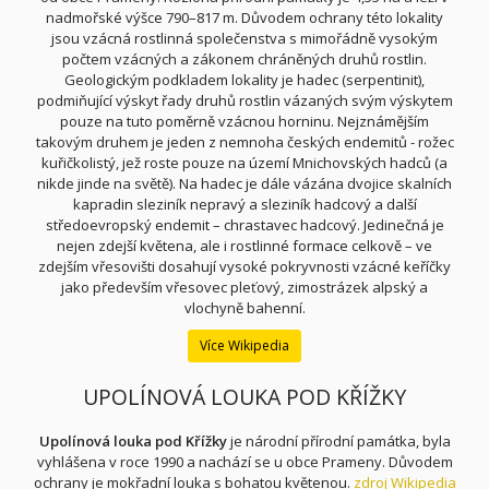
nadmořské výšce 790–817 m. Důvodem ochrany této lokality
jsou vzácná rostlinná společenstva s mimořádně vysokým
počtem vzácných a zákonem chráněných druhů rostlin.
Geologickým podkladem lokality je hadec (serpentinit),
podmiňující výskyt řady druhů rostlin vázaných svým výskytem
pouze na tuto poměrně vzácnou horninu. Nejznámějším
takovým druhem je jeden z nemnoha českých endemitů - rožec
kuřičkolistý, jež roste pouze na území Mnichovských hadců (a
nikde jinde na světě). Na hadec je dále vázána dvojice skalních
kapradin sleziník nepravý a sleziník hadcový a další
středoevropský endemit – chrastavec hadcový. Jedinečná je
nejen zdejší květena, ale i rostlinné formace celkově – ve
zdejším vřesovišti dosahují vysoké pokryvnosti vzácné keříčky
jako především vřesovec pleťový, zimostrázek alpský a
vlochyně bahenní.
Více Wikipedia
UPOLÍNOVÁ LOUKA POD KŘÍŽKY
Upolínová louka pod Křížky
je národní přírodní památka
, byla
vyhlášena v roce 1990
a nachází se u obce Prameny
. Důvodem
ochrany je mokřadní
louka s bohatou květenou.
zdroj Wikipedia