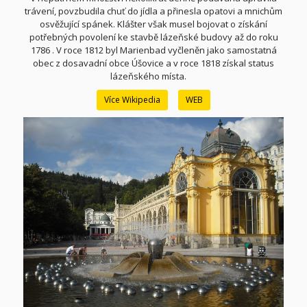
trávení, povzbudila chuť do jídla a přinesla opatovi a mnichům
osvěžující spánek. Klášter však musel bojovat o získání
potřebných povolení ke stavbě lázeňské budovy až do roku
1786
. V roce 1812 byl Marienbad vyčleněn jako samostatná
obec z dosavadní obce
Úšovice
a v roce 1818 získal status
lázeňského místa.
Více Wikipedia
WEB