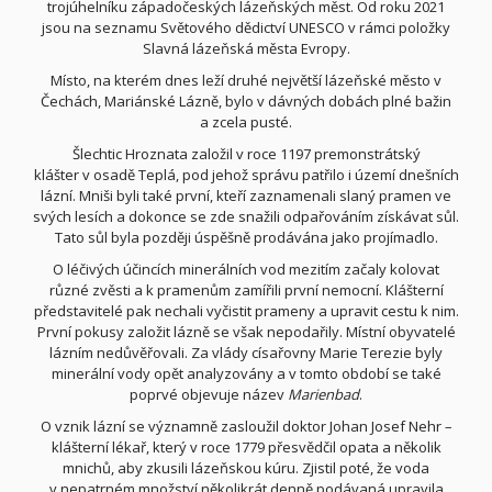
trojúhelníku západočeských lázeňských
měst. Od roku 2021
jsou na seznamu Světového dědictví UNESCO
v rámci položky
Slavná lázeňská města Evropy
.
Místo, na kterém dnes leží druhé největší lázeňské město v
Čechách
, Mariánské Lázně, bylo v dávných dobách plné bažin
a zcela pusté.
Šlechtic
Hroznata
založil v roce 1197
premonstrátský
klášter
v osadě
Teplá
, pod jehož správu patřilo i území dnešních
lázní. Mniši byli také první, kteří zaznamenali slaný pramen ve
svých lesích a dokonce se zde snažili odpařováním získávat sůl.
Tato sůl byla později úspěšně prodávána jako projímadlo.
O léčivých účincích minerálních vod mezitím začaly kolovat
různé zvěsti a k pramenům zamířili první nemocní. Klášterní
představitelé pak nechali vyčistit prameny a upravit cestu k nim.
První pokusy založit lázně se však nepodařily. Místní obyvatelé
lázním nedůvěřovali. Za vlády císařovny Marie Terezie
byly
minerální vody opět analyzovány a v tomto období se také
poprvé objevuje název
Marienbad
.
O vznik lázní se významně zasloužil doktor Johan Josef Nehr
–
klášterní lékař, který v roce 1779 přesvědčil opata
a několik
mnichů, aby zkusili lázeňskou kúru. Zjistil poté, že voda
v nepatrném množství několikrát denně podávaná upravila