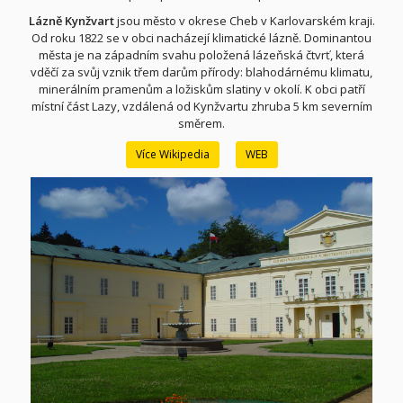
Lázně Kynžvart
jsou město v okrese Cheb v Karlovarském kraji.
Od roku 1822 se v obci nacházejí klimatické lázně. Dominantou
města je na západním svahu položená lázeňská čtvrť, která
vděčí za svůj vznik třem darům přírody: blahodárnému klimatu,
minerálním pramenům a ložiskům slatiny v okolí. K obci patří
místní část Lazy, vzdálená od Kynžvartu zhruba 5 km severním
směrem.
Více Wikipedia
WEB