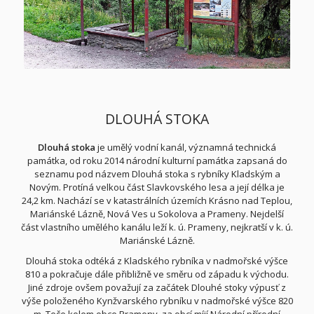
DLOUHÁ STOKA
Dlouhá stoka
je umělý vodní kanál
, významná technická
památka
, od roku 2014 národní kulturní památka
zapsaná do
seznamu pod názvem Dlouhá stoka s rybníky Kladským a
Novým.
Protíná velkou část Slavkovského lesa
a její délka je
24,2 km
. Nachází se v katastrálních územích
Krásno nad Teplou,
Mariánské Lázně, Nová Ves u Sokolova a Prameny.
Nejdelší
část vlastního umělého kanálu leží k. ú. Prameny, nejkratší v k. ú.
Mariánské Lázně.
Dlouhá stoka odtéká z Kladského rybníka v nadmořské výšce
810 a pokračuje dále přibližně ve směru od západu k východu.
Jiné zdroje ovšem považují za začátek Dlouhé stoky výpusť z
výše položeného Kynžvarského rybníku v nadmořské výšce 820
m.
Teče kolem obce Prameny, za obcí míjí Národní přírodní