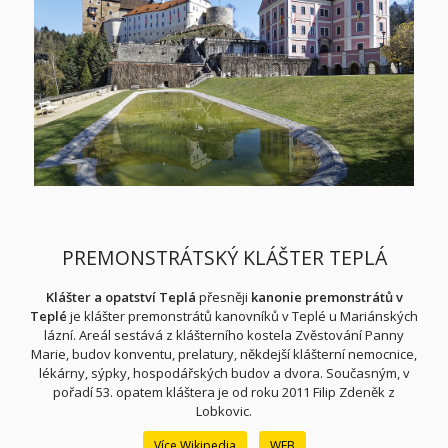
PREMONSTRÁTSKÝ KLÁŠTER TEPLÁ
Klášter a opatství Teplá
přesněji
kanonie premonstrátů v
Teplé
je klášter premonstrátů kanovníků
v Teplé
u Mariánských
lázní
. Areál sestává z klášterního kostela Zvěstování Panny
Marie
, budov konventu, prelatury, někdejší klášterní nemocnice,
lékárny, sýpky, hospodářských budov a dvora. Současným, v
pořadí 53. opatem
kláštera je od roku 2011 Filip Zdeněk z
Lobkovic
.
Více Wikipedia
WEB