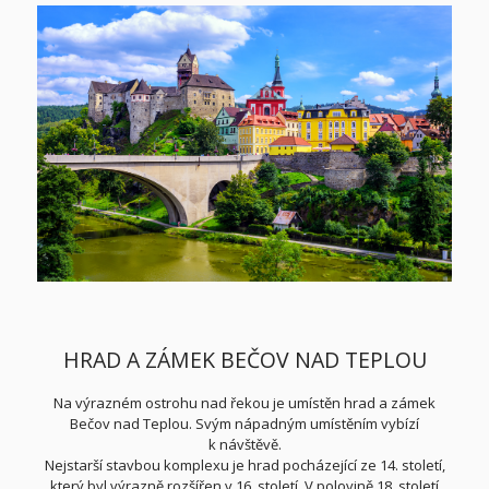
HRAD A ZÁMEK BEČOV NAD TEPLOU
Na výrazném ostrohu nad řekou je umístěn hrad a zámek
Bečov nad Teplou. Svým nápadným umístěním vybízí
k návštěvě.
Nejstarší stavbou komplexu je hrad pocházející ze 14. století,
který byl výrazně rozšířen v 16. století. V polovině 18. století