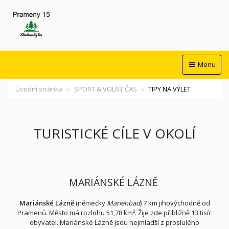
Menu
Úvodní stránka
SPORT & VOLNÝ ČAS
TIPY NA VÝLET
TURISTICKÉ CÍLE V OKOLÍ
MARIÁNSKÉ LÁZNĚ
Mariánské Lázně
(německy
Marienbad
)
7 km jihovýchodně od
Pramenů
. Město má rozlohu 51,78 km². Žije zde
přibližně 13 tisíc
obyvatel. Mariánské Lázně jsou nejmladší z proslulého