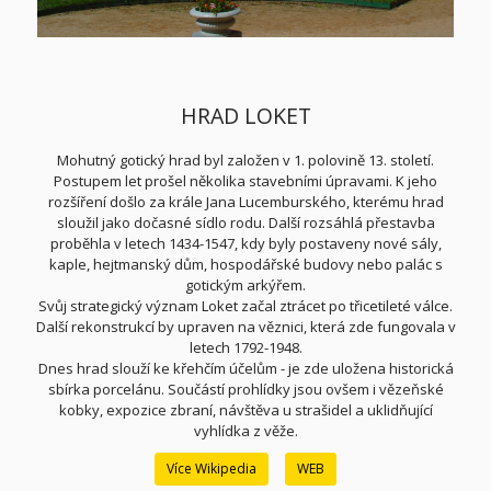
HRAD LOKET
Mohutný gotický hrad byl založen v 1. polovině 13. století.
Postupem let prošel několika stavebními úpravami. K jeho
rozšíření došlo za krále Jana Lucemburského, kterému hrad
sloužil jako dočasné sídlo rodu. Další rozsáhlá přestavba
proběhla v letech 1434-1547, kdy byly postaveny nové sály,
kaple, hejtmanský dům, hospodářské budovy nebo palác s
gotickým arkýřem.
Svůj strategický význam Loket začal ztrácet po třicetileté válce.
Další rekonstrukcí by upraven na věznici, která zde fungovala v
letech 1792-1948.
Dnes hrad slouží ke křehčím účelům - je zde uložena historická
sbírka porcelánu. Součástí prohlídky jsou ovšem i vězeňské
kobky, expozice zbraní, návštěva u strašidel a uklidňující
vyhlídka z věže.
Více Wikipedia
WEB