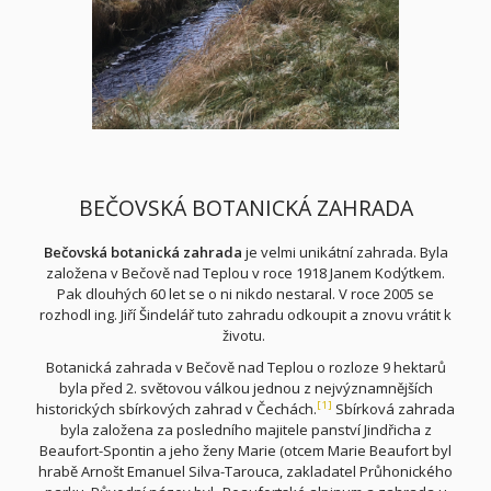
BEČOVSKÁ BOTANICKÁ ZAHRADA
Bečovská botanická zahrada
je velmi unikátní zahrada. Byla
založena v Bečově nad Teplou
v roce 1918 Janem Kodýtkem.
Pak dlouhých 60 let se o ni nikdo nestaral. V roce 2005 se
rozhodl ing. Jiří Šindelář
tuto zahradu odkoupit a znovu vrátit k
životu.
Botanická zahrada v Bečově nad Teplou o rozloze 9 hektarů
byla před 2. světovou válkou
jednou z nejvýznamnějších
[1]
historických sbírkových zahrad v Čechách.
Sbírková zahrada
byla založena za posledního majitele panství
Jindřicha z
Beaufort-Spontin
a jeho ženy Marie (otcem Marie Beaufort byl
hrabě
Arnošt Emanuel Silva-Tarouca
, zakladatel
Průhonického