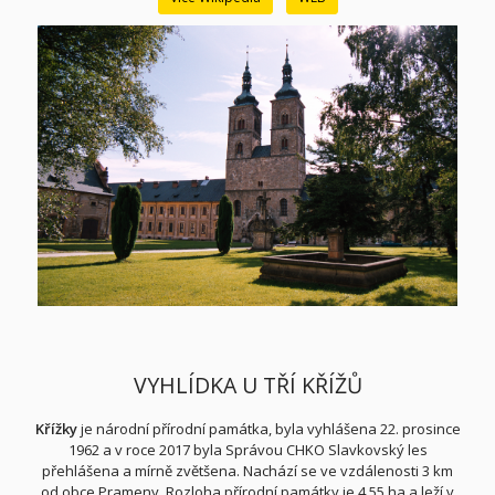
VYHLÍDKA U TŘÍ KŘÍŽŮ
Křížky
je národní přírodní památka
, byla vyhlášena 22. prosince
1962 a v
roce 2017 byla Správou CHKO Slavkovský les
přehlášena a mírně zvětšena. Nachází se ve vzdálenosti 3 km
od obce Prameny
. Rozloha přírodní památky je 4,55 ha a leží v