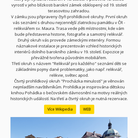
vyrostl v jeho blízkosti barokní zámek obklopený od 19. století
terasovitou zahradou.
V zámku jsou připraveny čtyři prohlídkové okruhy. První okruh
vás seznámí s druhou nejcennější zlatnickou památku v ČR -
relikviářem sv. Maura. Trasa vede pěti místnostmi, kde vám
bude představena historie, fotografie a samotný relikviář.
Druhý okruh vás provede zámeckými interiéry. Formou
náznakové instalace je prezentován vzhled historických
interiérů dolního barokního zámku v 19. století. Expozice je
převážně tvořena původním mobiliářem.
Třetí okruh s názvem "Relikviář pro každého" seznámí děti se
základními pojmy dané problematiky, jako např. relikviář,
relikvie, světec apod.
Čtvrtý prohlídkový okruh "Procházka minulostí" je věnován
nejmladším navštěvníkům. Prohlídka je inspirována dětskou
knihou Pohádka o bečovském dávnosnění na motivy reálných
historických událostí. Na třetí a čtvrtý okruh je nutná rezervace.
Více Wikipedia
WEB