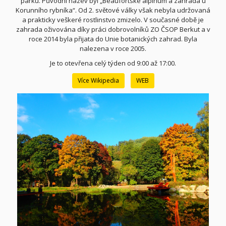
parku
. Původní název byl „Beaufortské alpinum a zahrada u
Korunního rybníka“. Od 2. světové války však nebyla udržovaná
a prakticky veškeré rostlinstvo zmizelo. V současné době je
zahrada oživována díky práci dobrovolníků ZO ČSOP Berkut a v
roce 2014 byla přijata do Unie botanických zahrad. Byla
nalezena v roce 2005.
Je to otevřena celý týden od 9:00 až 17:00.
Více Wikipedia
WEB